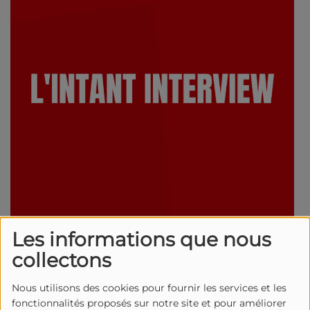
Les informations que nous
L'instant Interview, le rendez vous de Radio Sainte
collectons
Baume !
Nous utilisons des cookies pour fournir les services et les
fonctionnalités proposés sur notre site et pour améliorer
Laurent de Vathaire présente le BōM