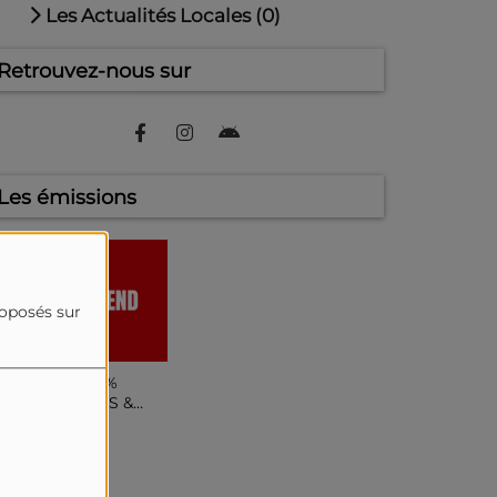
Les Actualités Locales (0)
Retrouvez-nous sur
Les émissions
roposés sur
EEK-END 100%
USIQUE, INFOS &
HRONIQUE !