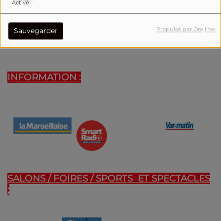
Activé
Propulsé par Orejime
Sauvegarder
INFORMATION :
SALONS / FOIRES / SPORTS ET SPECTACLES
: