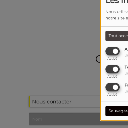
Les i
Nous utilis
notre site 
Tout acce
A
Oups, 
Ut
Activé
T
I
Ut
Activé
F
Ut
Activé
Nous contacter
Sauvegar