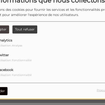
nformations que nous collectons
ons des cookies pour fournir les services et les fonctionnalités p
et pour améliorer l'expérience de nos utilisateurs.
pter
Tout refuser
nalytics
vous avez rencontré une 
ilisation: Analyse
witter
l semble que la page que vous recherchez n’existe plu
ilisation: Fonctionnalité
acebook
ilisation: Fonctionnalité
Propu
der