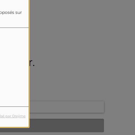
roposés sur
erreur.
s.
lsé par Orejime