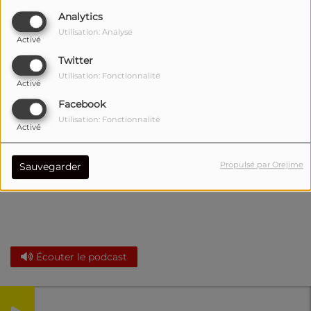
Analytics
Utilisation: Analyse
Activé
Twitter
Utilisation: Fonctionnalité
Activé
Facebook
Utilisation: Fonctionnalité
Activé
Propulsé par Orejime
Sauvegarder
Écouter le podcast
Take Over 2 ème édition