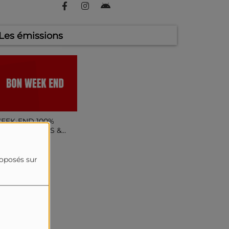
Les émissions
EEK-END 100%
USIQUE, INFOS &
HRONIQUE !
roposés sur