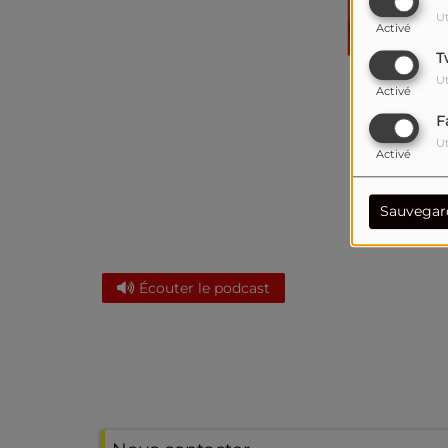
Ut
Activé
T
Ut
Activé
F
Ut
Activé
Sauvegar
Écouter le podcast
Interview ANDREA FERREOL 19e édition des Flâner