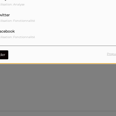
ilisation: Analyse
witter
ilisation: Fonctionnalité
acebook
ilisation: Fonctionnalité
Propu
der
ies d'art à Aix-en-Provence