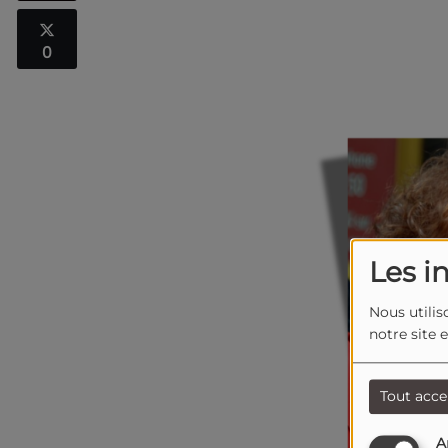
0
Les i
Nous utilis
notre site 
Tout acce
A